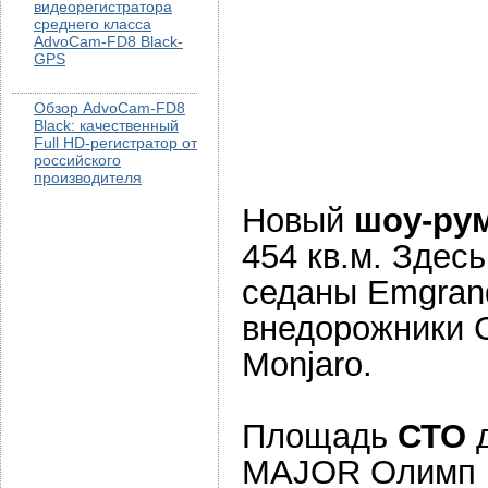
видеорегистратора
среднего класса
AdvoCam-FD8 Black-
GPS
Обзор AdvoCam-FD8
Black: качественный
Full HD-регистратор от
российского
производителя
Новый
шоу-ру
454 кв.м. Здес
седаны Emgrand
внедорожники Co
Monjaro.
Площадь
СТО
д
MAJOR Олимп п