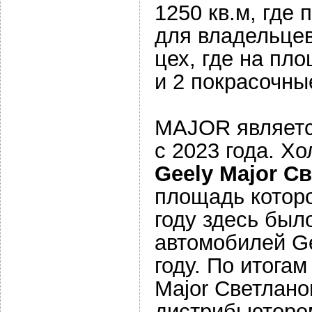
1250 кв.м, где
для владельцев
цех, где на пл
и 2 покрасочны
MAJOR являетс
с 2023 года. Х
Geely M
ajor С
площадь которо
году здесь был
автомобилей Ge
году. По итогам
Major Светлан
дистрибьюторо