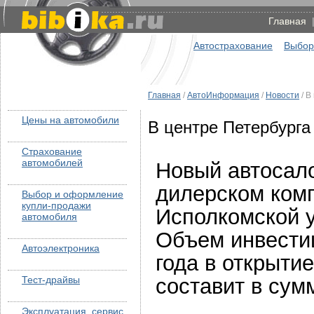
Главная
Автострахование
Выбор
Главная
/
АвтоИнформация
/
Новости
/ В
Цены на автомобили
В центре Петербурга
Страхование
автомобилей
Новый автосало
дилерском ком
Выбор и оформление
купли-продажи
Исполкомской у
автомобиля
Объем инвестиц
Автоэлектроника
года в открыти
Тест-драйвы
составит в су
Эксплуатация, сервис