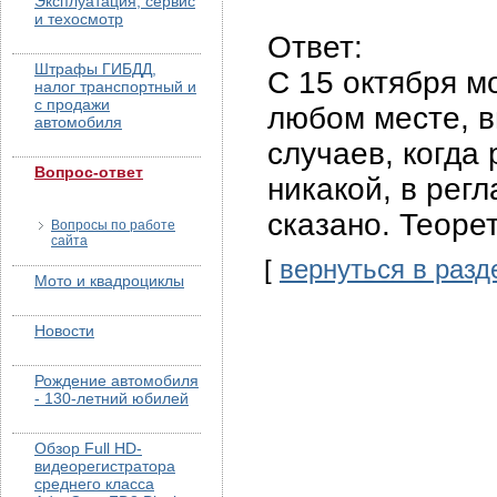
Эксплуатация, сервис
и техосмотр
Ответ:
Штрафы ГИБДД,
C 15 октября м
налог транспортный и
с продажи
любом месте, в
автомобиля
случаев, когда
Вопрос-ответ
никакой, в рег
сказано. Теоре
Вопросы по работе
сайта
[
вернуться в разд
Мото и квадроциклы
Новости
Рождение автомобиля
- 130-летний юбилей
Обзор Full HD-
видеорегистратора
среднего класса