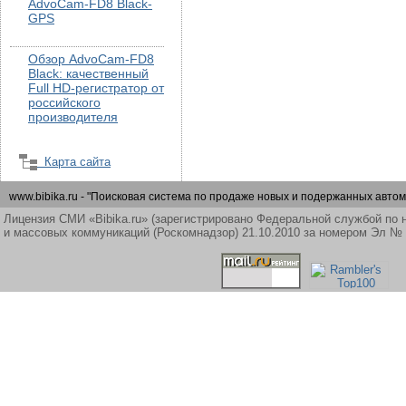
AdvoCam-FD8 Black-
GPS
Обзор AdvoCam-FD8
Black: качественный
Full HD-регистратор от
российского
производителя
Карта сайта
www.bibika.ru - "Поисковая система по продаже новых и подержанных автом
Лицензия СМИ «Bibika.ru» (зарегистрировано Федеральной службой по 
и массовых коммуникаций (Роскомнадзор) 21.10.2010 за номером Эл №