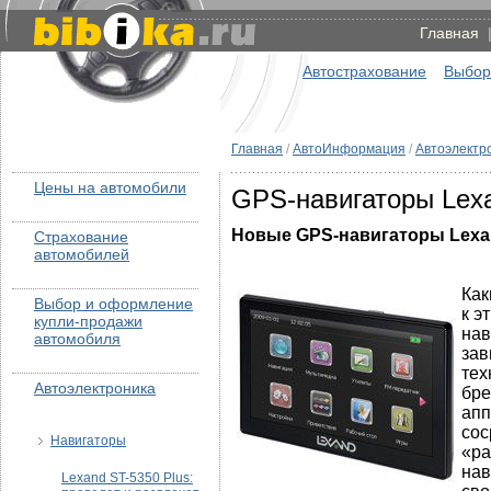
Главная
Автострахование
Выбор
Главная
/
АвтоИнформация
/
Автоэлектр
Цены на автомобили
GPS-навигаторы Lex
Новые
GPS-навигаторы
Lex
Страхование
автомобилей
Как
Выбор и оформление
к э
купли-продажи
нав
автомобиля
зав
тех
Автоэлектроника
бре
апп
сос
Навигаторы
«ра
нав
Lexand ST-5350 Plus: