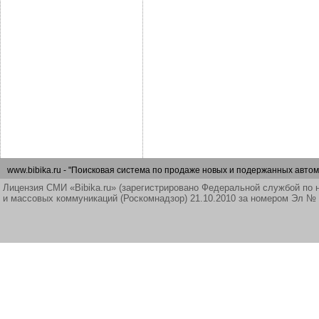
www.bibika.ru - "Поисковая система по продаже новых и подержанных автом
Лицензия СМИ «Bibika.ru» (зарегистрировано Федеральной службой по 
и массовых коммуникаций (Роскомнадзор) 21.10.2010 за номером Эл №