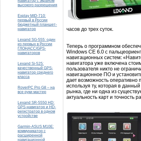
навигатор с экраном
высокого разрешения
Explay MID-710:
первый в России
бюджетный планшет-
часов до трех суток.
навигатор
Lexand SG-555: один
из первых в России
Теперь о программном обеспеч
ГЛОНАСС/GPS-
Windows CE 6.0 с пальцеориент
навигаторов
навигационных систем: «Навит
навигатора уже включена стои
Lexand Si-525:
качественный GPS-
пользователя никто не огранич
навигатор среднего
навигационное ПО и установить
класса
дает возможность оперативно
используя ту, которая в данны
RoverPC Pro G8 – на
рынка, где ни одна из сущест
все руки мастер
актуальность карт и точность р
Lexand SR-5550 HD:
GPS-навигатор и HD-
регистратор в одном
устройстве
Garmin-ASUS M10E:
коммуникатор с
расширенной
навигационной