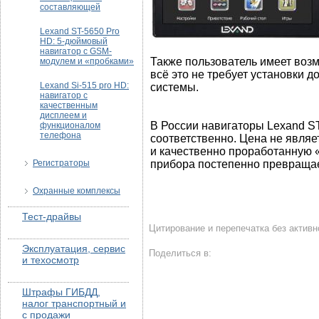
составляющей
Lexand ST-5650 Pro
HD: 5-дюймовый
навигатор с GSM-
Также пользователь имеет возм
модулем и «пробками»
всё это не требует установки
Lexand Si-515 pro HD:
системы.
навигатор с
качественным
дисплеем и
В России навигаторы Lexand ST
функционалом
телефона
соответственно. Цена не являе
и качественно проработанную «
Регистраторы
прибора постепенно превращае
Охранные комплексы
Тест-драйвы
Цитирование и перепечатка без активной
Эксплуатация, сервис
Поделиться в:
и техосмотр
Штрафы ГИБДД,
налог транспортный и
с продажи