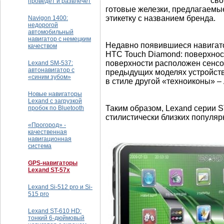
сво
проведет и развлечет
готовые железки, предлагаемы
этикетку с названием бренда.
Navigon 1400:
недорогой
автомобильный
навигатор с немецким
Недавно появившиеся навигато
качеством
HTC Touch Diamond: поверхнос
поверхности расположен сенсор
Lexand SM-537:
автонавигатор с
предыдущих моделях устройств
«синим зубом»
в стиле другой «техноиконы» – 
Новые навигаторы
Lexand с загрузкой
Таким образом, Lexand серии S
пробок по Bluetooth
стилистически близких популя
«Прогород» -
качественная
навигационная
система
GPS-навигаторы
Lexand ST-57x
Lexand Si-512 pro и Si-
515 pro
Lexand ST-610 HD:
тонкий 6-дюймовый