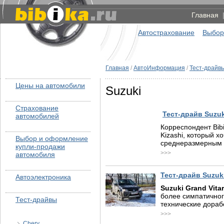
Главная
Автострахование
Выбор
Главная
/
АвтоИнформация
/
Тест-драйв
Цены на автомобили
Suzuki
Страхование
Тест-драйв Suzuk
автомобилей
Корреспондент Bib
Kizashi, который х
Выбор и оформление
среднеразмерным 
купли-продажи
>>>
автомобиля
Тест-драйв Suzuk
Автоэлектроника
Suzuki Grand Vita
более симпатичног
Тест-драйвы
технические дораб
>>>
Chery