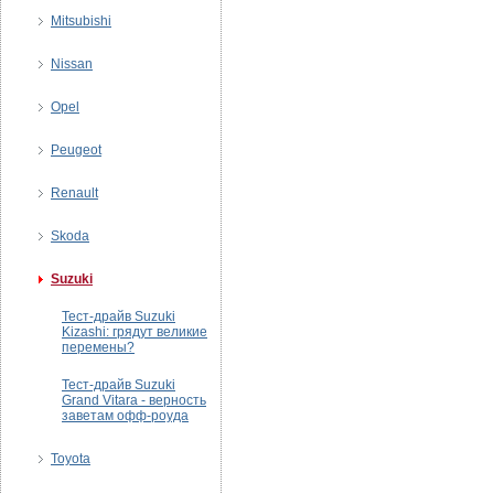
Mitsubishi
Nissan
Opel
Peugeot
Renault
Skoda
Suzuki
Тест-драйв Suzuki
Kizashi: грядут великие
перемены?
Тест-драйв Suzuki
Grand Vitara - верность
заветам офф-роуда
Toyota