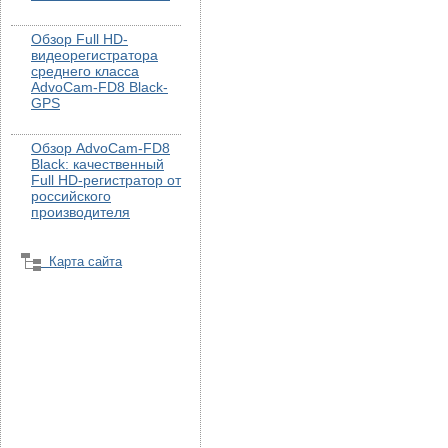
Обзор Full HD-
видеорегистратора
среднего класса
AdvoCam-FD8 Black-
GPS
Обзор AdvoCam-FD8
Black: качественный
Full HD-регистратор от
российского
производителя
Карта сайта