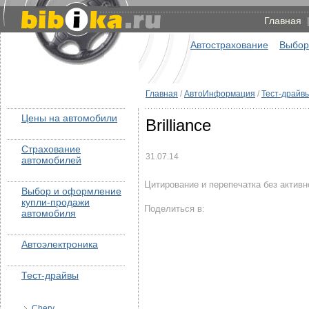
Главная
Автострахование
Выбор
Главная
/
АвтоИнформация
/
Тест-драйв
Цены на автомобили
Brilliance
Страхование
31.07.14
автомобилей
Цитирование и перепечатка без активной
Выбор и оформление
купли-продажи
Поделиться в:
автомобиля
Автоэлектроника
Тест-драйвы
Chery