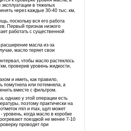
и эксплуатации в тяжелых
нять через каждые 30-40 тыс. км,
щь, поскольку вся его работа
ев. Первый признак низкого
ает работать с существенной
расширение масла из-за
лучае, масло теряет свои
интервал, чтобы масло растеклось
7км, проверив уровень жидкости,
ом и иметь, как правило,
ь помутнела или потемнела, а
енить вместе с фильтром.
 однако у этой операции есть
пературы, поэтому практически на
отметок min и max, щуп может
 - уровень, когда масло в коробке
прогревают поездкой не менее 7-10
проверку проводят при