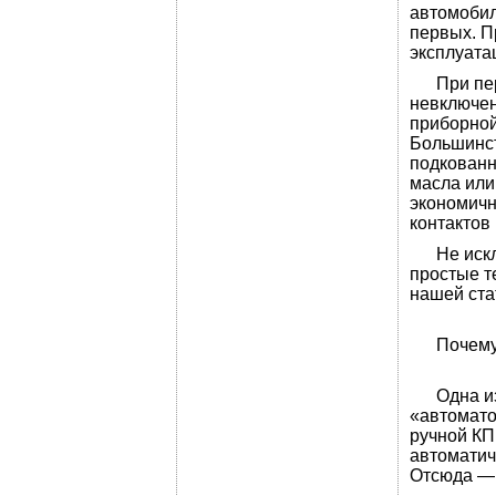
автомобил
первых. П
эксплуата
При первы
невключен
приборной
Большинст
подкованн
масла или
экономичн
контактов
Не исклю
простые т
нашей ста
Почему н
Одна из г
«автомато
ручной КП
автоматич
Отсюда — 