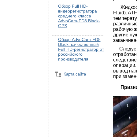
Обзор Full HD-
Жидкост
видеорегистратора
Fluid). A
среднего класса
температу
AdvoCam-FD8 Black-
различные
GPS
рабочую ж
другие ну
Обзор AdvoCam-FD8
заканчива
Black: качественный
Следует з
Full HD-регистратор от
российского
отработан
производителя
следствие
операции.
вывод нап
Карта сайта
при замен
Признак