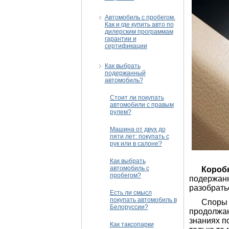
Автомобиль с пробегом.
Как и где купить авто по
дилерским программам
гарантии и
сертификации
Как выбрать
подержанный
автомобиль?
Стоит ли покупать
автомобили с правым
рулем?
Машина от двух до
пяти лет: покупать с
рук или в салоне?
Как выбрать
автомобиль с
Коробка
пробегом?
подержанн
разобратьс
Есть ли смысл
покупать автомобиль в
Споры ме
Белоруссии?
продолжаю
знаниях п
Как таксопарки