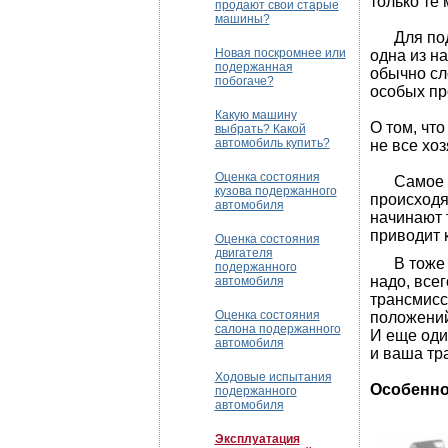
только те
продают свои старые
машины?
Для подер
Новая поскромнее или
одна из н
подержанная
обычно сл
побогаче?
особых пр
Какую машину
О том, чт
выбрать? Какой
автомобиль купить?
не все хо
Оценка состояния
Самое гла
кузова подержанного
происходя
автомобиля
начинают 
приводит 
Оценка состояния
двигателя
В тоже вр
подержанного
надо, все
автомобиля
трансмисс
Оценка состояния
положений
салона подержанного
И еще один
автомобиля
и ваша тр
Ходовые испытания
Особенно
подержанного
автомобиля
Эксплуатация