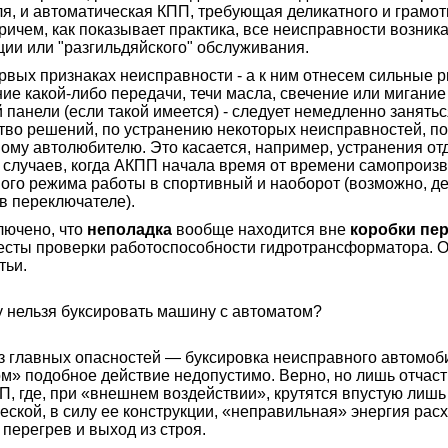
я, и автоматическая КПП, требующая деликатного и грамот
ричем, как показывает практика, все неисправности возник
ции или "разгильдяйского" обслуживания.
х признаках неисправности - а к ним отнесем сильные р
ие какой-либо передачи, течи масла, свечение или мигание
 панели (если такой имеется) - следует немедленно занят
во решений, по устранению некоторых неисправностей, п
ому автолюбителю. Это касается, например, устранения от
 случаев, когда АКПП начала время от времени самопроизв
ого режима работы в спортивный и наоборот (возможно, дел
 в переключателе).
чено, что
неполадка
вообще находится вне
коробки пе
есты проверки работоспособности гидротрансформатора. О
тьи.
ельзя буксировать машину с автоматом?
лавных опасностей — буксировка неисправного автомобил
м» подобное действие недопустимо. Верно, но лишь отчасти
П, где, при «внешнем воздействии», крутятся впустую лишь
еской, в силу ее конструкции, «неправильная» энергия рас
перегрев и выход из строя.