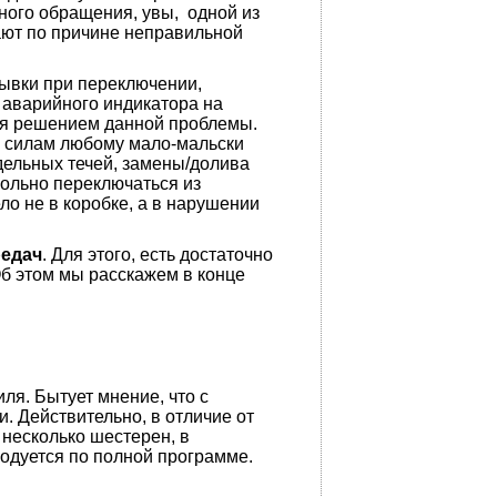
ного обращения, увы, одной из
ают по причине неправильной
ывки при переключении,
 аварийного индикатора на
ься решением данной проблемы.
о силам любому мало-мальски
дельных течей, замены/долива
ольно переключаться из
о не в коробке, а в нарушении
редач
. Для этого, есть достаточно
б этом мы расскажем в конце
я. Бытует мнение, что с
. Действительно, в отличие от
 несколько шестерен, в
ходуется по полной программе.