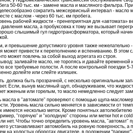
бега 50-60 тыс. км - замене масла и масляного фильтра. Пр
целесообразно сократить межсервисный интервал - масло ме
сте с маслом - через 60 тыс. км пробега.
овень рабочей жидкости - пренеприятная для «автомата» ве
т давления масла, а пробуксовка к тому же вызывает перегр
хорошо слышимый гул гидротрансформатора, который начин
кой.
и превышение допустимого уровня также нежелательно - 
я может привести к переполнению и вспениванию. В этом с
что может повлечь за собой выход агрегата из строя.
вывод: заливайте масло, не торопясь и давайте временной 
ло все требуемые полости. А после контрольной поездки 5-
венно долейте или слейте излишек.
должна быть прозрачной, с несколько оригинальным запах
вет. Если, вынув масляный щуп, обнаруживаем, что жидкост
нет жженым или горелым, то масло немедленно следует зам
асла в "автомате" проверяют с помощью щупа-масломера,
ости. Уровень масла сильно меняется в зависимости от тем
х имеются несколько меток. Кроме понятных автолюбителю 
ример, "горячую" и "холодную" стороны или метки hot и cold
или нет. Чтобы точно определить уровень масла, "автомат" 
 чего устанавливают автомобиль на ровную поверхность, а 
м на холостых оборотах двигателе, в положении “паркинг”.