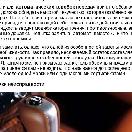
и для
автоматических коробок передач
принято обознач
TF должна обладать высокой текучестью, которая особенно н
рах. Но чтобы при нагреве масло не становилось слишком т
 присадки, проявляющий себя только в зоне действия высок
идкость вводят модификаторы трения, противоизносные, а
жные добавки. Попытка залить в "автомат" вместо ATF что-
ется поломкой.
аметить, однако, что одной из особенностей замены масл
ной жидкости. Как правило, несливаемый остаток составляе
м конструктивных особенностей этого узла. Поэтому полная
 Я, конечно же, не призываю вас к столь объемным трудам 
рашивается сам - не ездить, что называется до последнего,
е масло одной марки или с одинаковыми сертификатами.
и неисправности