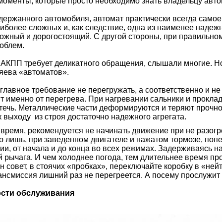
 моменты, которые просто необходимо знать владельцу авт
жанного автомобиля, автомат практически всегда самое с
аиболее сложных и, как следствие, одна из наименее наде
ожный и дорогостоящий. С другой стороны, при правильном 
облем.
о АКПП требует деликатного обращения, слышали многие. Но,
зяева «автоматов».
вное требование не перегружать, а соответственно и не п
т именно от перегрева. При нагревании сальники и проклад
течь. Металлические части деформируются и теряют прочно
к выходу из строя достаточно надежного агрегата.
емя, рекомендуется не начинать движение при не разогрет
го лишь, при заведенном двигателе и нажатом тормозе, по
ии, от начала и до конца во всех режимах. Задерживаясь на
 рычага. И чем холоднее погода, тем длительнее время прог
 совет, в стоячих «пробках», переключайте коробку в «нейт
ансмиссия лишний раз не перегреется. А посему прослужит 
сти обслуживания