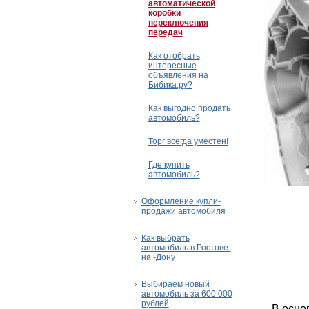
автоматической
коробки
переключения
передач
Как отобрать
интересные
объявления на
Бибика.ру?
Как выгодно продать
автомобиль?
Торг всегда уместен!
Где купить
автомобиль?
Оформление купли-
продажи автомобиля
Как выбрать
автомобиль в Ростове-
на -Дону
Выбираем новый
автомобиль за 600 000
рублей
В основно