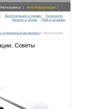
|
Автосервисы
|
АвтоИнформация
|
й
Эксплуатация и сервис
Техосмотр
Налоги и сборы
ПДД и штрафы
ть подержанный автомобиль?
/ Эксплуатация
ации. Советы