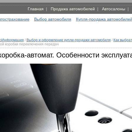
Главная
|
Продажа автомобилей
|
Автосалоны
втострахование
Выбор автомобиля
Купля-продажа автомобиле
оИнформация
/
Выбор и оформление купли-продажи автомобиля
/
Как выбра
ой коробки переключения передач
оробка-автомат. Особенности эксплуат