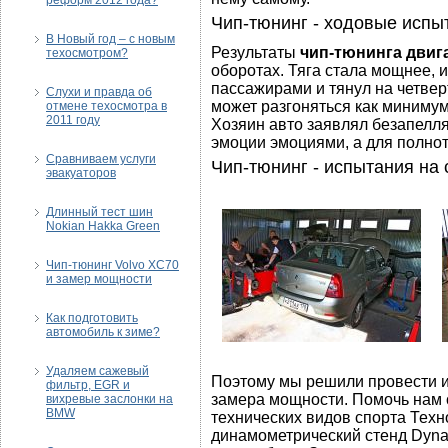
реформ 2012 года?
Чип-тюнинг - ходовые испы
В Новый год – с новым
Результаты
чип-тюнинга двиг
техосмотром?
оборотах. Тяга стала мощнее, и
пассажирами и тянул на четвер
Слухи и правда об
может разгоняться как минимум 
отмене техосмотра в
2011 году
Хозяин авто заявлял безапелл
эмоции эмоциями, а для полнот
Сравниваем услуги
Чип-тюнинг - испытания на
эвакуаторов
Длинный тест шин
Nokian Hakka Green
Чип-тюнинг Volvo XC70
и замер мощности
Как подготовить
автомобиль к зиме?
Удаляем сажевый
Поэтому мы решили провести 
фильтр, EGR и
замера мощности. Помочь нам 
вихревые заслонки на
BMW
технических видов спорта Техн
динамометрический стенд Dyna