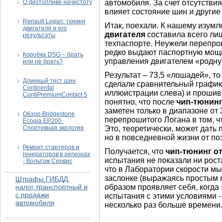
О дизтопливе начистоту
автомобиля. За счет отсутстви
влияет состояние шин и други
Renault Logan: тюнинг
Итак, поехали. К нашему изум
двигателя и его
двигателя
составила всего лиш
результаты
техпаспорте. Неужели перепро
редко выдают паспортную мощн
Коробка DSG – брать
управления двигателем «родную
или не брать?
Результат – 73,5 «лошадей», т
Длинный тест шин
сделали сравнительный график
Continental
иллюистрации слева) и прошивк
ContiPremiumContact 5
понятно, что после
чип-тюнин
заметен только в диапазоне от
Обзор Bridgestone
перепрошитого Логана в том, чт
Ecopia EP200.
Спортивная экология
Это, теоретически, может дать
но в повседневной жизни от поз
Ремонт стартеров и
Получается, что
чип-тюнинг о
генераторов в регионах
испытания не показали ни рост
- Вольтаж Сервис
что в Лаборатории скорости мы
заслонке (выражаясь простым 
Штрафы ГИБДД,
налог транспортный и
образом проявляет себя, когда
с продажи
испытания с этими условиями -
автомобиля
несколько раз больше времени