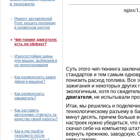
и техосмотр
Ремонт автомобилей
Ford: решить проблему
в сервисном центре
Чип-тюнинг двигателя:
есть ли эффект?
Износостойкие шины
для машин: выбираем и
не переплачиваем
Суть этого чип-тюнинга заключ
стандартов и тем самым однов
Как разморозить замок
понизить расход топлива. Все э
двери в машине?
зажигания и некоторых других 
экологичным, хотя по свидетел
Как разморозить
двигателя
, не испытывали про
омыватель?
Итак, мы решились и подключи
Как заставить
технологическому разъему в б
автосервис отвечать за
минут десять, причем больше в
качество своей работы?
настроек нужно убедиться, что
скачал себе на компьютер штат
Как и где пройти
вернуть прежнюю, заводскую. 
техосмотр после
нему самому.