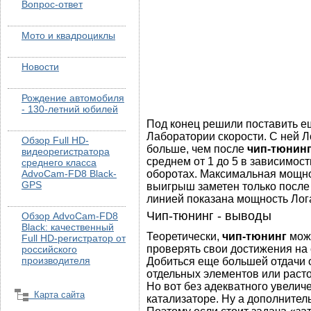
Вопрос-ответ
Мото и квадроциклы
Новости
Рождение автомобиля
- 130-летний юбилей
Под конец решили поставить е
Лаборатории скорости. С ней Л
Обзор Full HD-
больше, чем после
чип-тюнинг
видеорегистратора
среднем от 1 до 5 в зависимост
среднего класса
AdvoCam-FD8 Black-
оборотах. Максимальная мощнос
GPS
выигрыш заметен только после
линией показана мощность Лога
Чип-тюнинг - выводы
Обзор AdvoCam-FD8
Black: качественный
Теоретически,
чип-тюнинг
може
Full HD-регистратор от
проверять свои достижения на
российского
производителя
Добиться еще большей отдачи 
отдельных элементов или расто
Но вот без адекватного увеличе
Карта сайта
катализаторе. Ну а дополнител