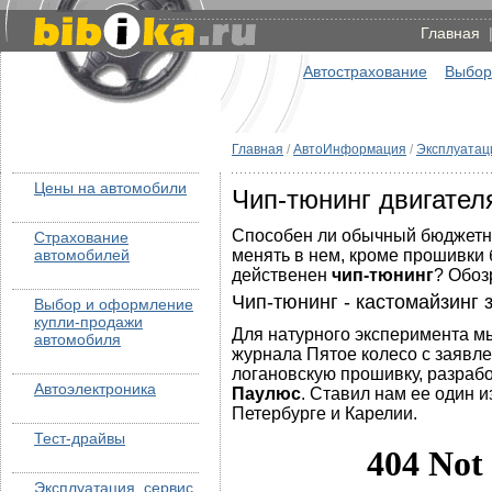
Главная
Автострахование
Выбор
Главная
/
АвтоИнформация
/
Эксплуатаци
Цены на автомобили
Чип-тюнинг двигател
Способен ли обычный бюджетны
Страхование
автомобилей
менять в нем, кроме прошивки
действенен
чип-тюнинг
? Обоз
Чип-тюнинг - кастомайзинг 
Выбор и оформление
купли-продажи
Для натурного эксперимента мы
автомобиля
журнала Пятое колесо с заявл
логановскую прошивку, разраб
Автоэлектроника
Паулюс
. Ставил нам ее один 
Петербурге и Карелии.
Тест-драйвы
Эксплуатация, сервис